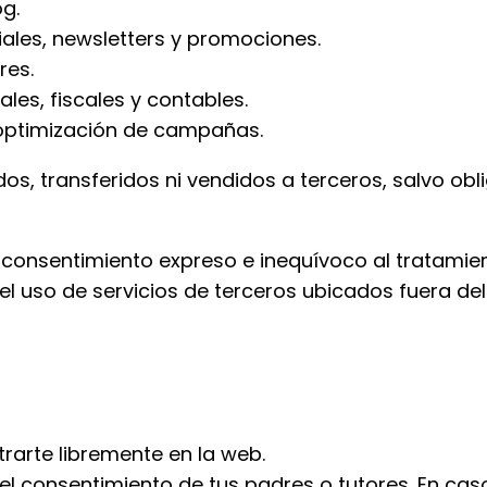
g.
les, newsletters y promociones.
res.
les, fiscales y contables.
a optimización de campañas.
s, transferidos ni vendidos a terceros, salvo obl
a consentimiento expreso e inequívoco al tratamien
el uso de servicios de terceros ubicados fuera del 
rarte libremente en la web.
 el consentimiento de tus padres o tutores. En ca