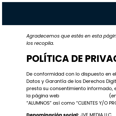
Agradecemos que estés en esta página,
los recopila.
POLÍTICA DE PRIV
De conformidad con lo dispuesto en el
Datos y Garantía de los Derechos Digit
presta su consentimiento informado, e
la página web
(en
https://www.vicpode.com
“ALUMNOS” así como “CLIENTES Y/O PR
Denominación social:
JVE MEDIA LLC